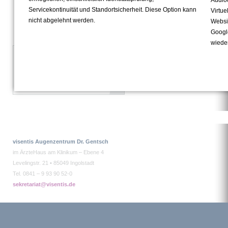
Servicekontinuität und Standortsicherheit. Diese Option kann
Virtue
nicht abgelehnt werden.
Websit
Googl
wiede
visentis Augenzentrum Dr. Gentsch
im ÄrzteHaus am Klinikum – Ebene 4
Levelingstr. 21 • 85049 Ingolstadt
Tel. 0841 – 9 93 90 52-0
sekretariat@visentis.de