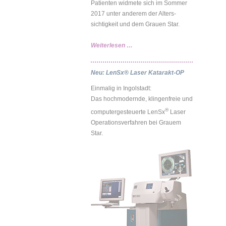
Patienten widmete sich im Sommer
2017 unter anderem der Alters-
sichtigkeit und dem Grauen Star.
Hightech-
Weiterlesen …
Behandlungen
auch
Neu: LenSx® Laser Katarakt-OP
bei
Augenkrankheiten
Einmalig in Ingolstadt:
Das hochmodernde, klingenfreie und
®
computergesteuerte LenSx
Laser
Operationsverfahren bei Grauem
Star.