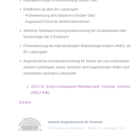
Kataraktvorsorge (Früherkennung Grauer Star)
Empfohlen ab dem 40. Lebensjahr:
- Früherkennung des Glaukoms (Grüner Star)
- Augenarzt-Check für Verkehrsteilnehmer
Jährliche Netzhaut-Vorsorgeuntersuchung für Zuckerkranke oder
Kurzsichtige (ab 3 Dioptrien)
Früherkennung der Altersbedingten Makuladegeneration (AMD), a
60. Lebensjahr
Augenärztliche Grunduntersuchung für Kinder bis zum vollendeten
zweiten Lebensjahr, sowie zwischen dem beginnenden dritten und
vollendeten sechsten Lebensjahr.
2013-12_Espressomagazin-fitundgesund_Anzeige_visentis.
(559,2 KiB)
Zurück
visentis Augenzentrum Dr. Gentsch
im ÄrzteHaus am Klinikum – Ebene 4 • Levelingstr. 21 •