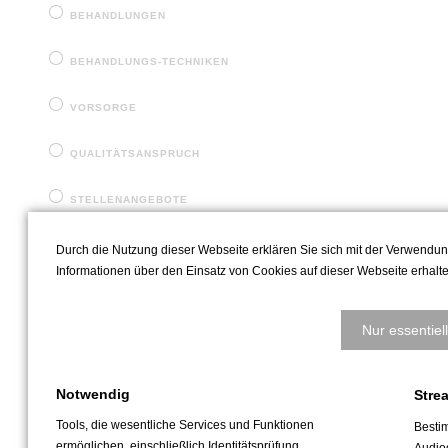
BEHANDLUNGEN
BEHANDLUNGS-TECHNIKEN
VORSORGE
QUALITÄTSANSPRUCH
STELLENANGEBOTE
KONTAKT
Durch die Nutzung dieser Webseite erklären Sie sich mit der Verwendung
Informationen über den Einsatz von Cookies auf dieser Webseite erhalte
Nur essentiel
Notwendig
Strea
Tools, die wesentliche Services und Funktionen
Besti
ermöglichen, einschließlich Identitätsprüfung,
Audiod