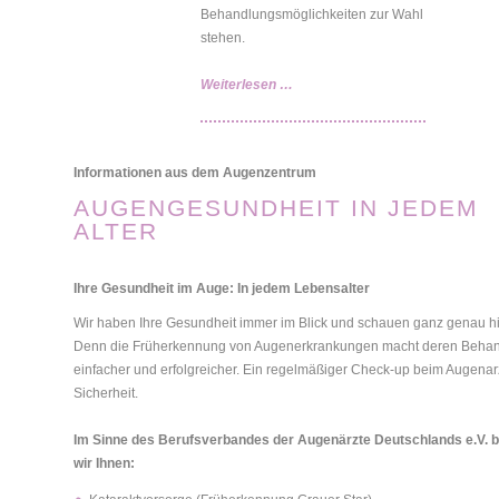
Behandlungsmöglichkeiten zur Wahl
stehen.
Ideale
Weiterlesen …
Ergänzung:
Vorsorge
und
Informationen aus dem Augenzentrum
operative
Eingriffe
AUGENGESUNDHEIT IN JEDEM
ALTER
Ihre Gesundheit im Auge: In jedem Lebensalter
Wir haben Ihre Gesundheit immer im Blick und schauen ganz genau hi
Denn die Früherkennung von Augenerkrankungen macht deren Beha
einfacher und erfolgreicher. Ein regelmäßiger Check-up beim Augenarz
Sicherheit.
Im Sinne des Berufsverbandes der Augenärzte Deutschlands e.V. b
wir Ihnen: